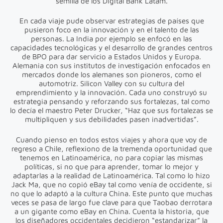
semilla de los Digital Bank Latam.
En cada viaje pude observar estrategias de países que
pusieron foco en la innovación y en el talento de las
personas. La India por ejemplo se enfocó en las
capacidades tecnológicas y el desarrollo de grandes centros
de BPO para dar servicio a Estados Unidos y Europa.
Alemania con sus institutos de investigación enfocados en
mercados donde los alemanes son pioneros, como el
automotriz. Silicon Valley con su cultura del
emprendimiento y la innovación. Cada uno construyó su
estrategia pensando y reforzando sus fortalezas, tal como
lo decía el maestro Peter Drucker, “Haz que sus fortalezas se
multipliquen y sus debilidades pasen inadvertidas”.
Cuando pienso en todos estos viajes y ahora que voy de
regreso a Chile, reflexiono de la tremenda oportunidad que
tenemos en Latinoamérica, no para copiar las mismas
políticas, si no que para aprender, tomar lo mejor y
adaptarlas a la realidad de Latinoamérica. Tal como lo hizo
Jack Ma, que no copió eBay tal como venía de occidente, si
no que lo adaptó a la cultura China. Este punto que muchas
veces se pasa de largo fue clave para que Taobao derrotara
a un gigante como eBay en China. Cuenta la historia, que
los diseñadores occidentales decidieron “estandarizar” la