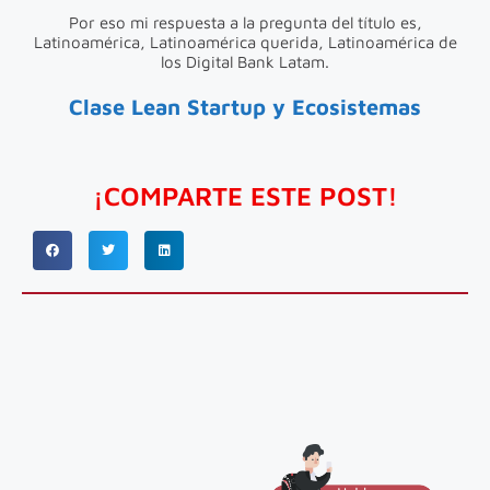
Por eso mi respuesta a la pregunta del título es,
Latinoamérica, Latinoamérica querida, Latinoamérica de
los Digital Bank Latam.
C
l
a
s
e
L
e
a
n
S
t
a
r
t
u
p
y
E
c
o
s
i
s
t
e
m
a
s
¡COMPARTE ESTE POST!