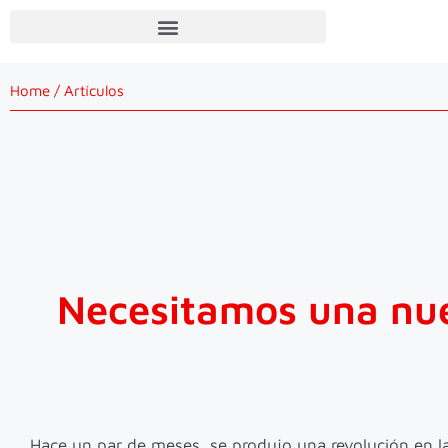
Home
/
Artículos
Necesitamos una nue
Hace un par de meses, se produjo una revolución en las