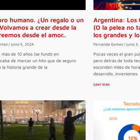
bro humano. ¿Un regalo o un
Argentina: Los 
 Volvamos a crear desde la
(O la pelea no t
reemos desde el amor..
los grandes y l
omez
junio 5, 2024
Fernanda Gomez
junio 3,
 más de 10 años (se fundó en
Pocas veces el gran púb
caba de marcar un hito que de seguro
pero detrás de toda te
 la historia grande de la
esconden miles de hora
desarrollo, inversiones
Leer más